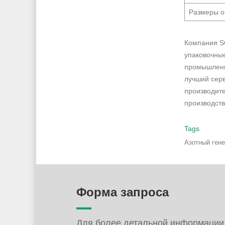
Размеры о
Компания SO
упаковочны
промышленн
лучший сер
производите
производств
Tags
Азотный ген
Форма запроса
Для более детальной информации,