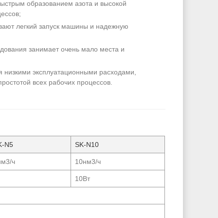
быстрым образованием азота и высокой
ессов;
ают легкий запуск машины и надежную
удования занимает очень мало места и
я низкими эксплуатационными расходами,
простотой всех рабочих процессов.
K-N5
SK-N10
нм3/ч
10нм3/ч
10Вт