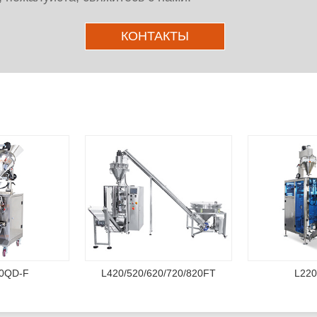
КОНТАКТЫ
Другие продукты
60QD-F
L420/520/620/720/820FT
L22