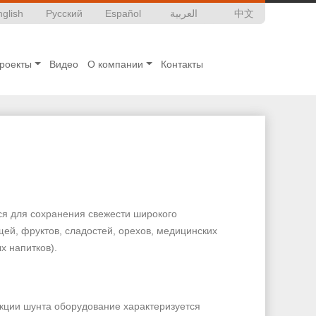
nglish
Русский
Español
العربية
中文
роекты
Видео
О компании
Контакты
ся для сохранения свежести широкого
ей, фруктов, сладостей, орехов, медицинских
х напитков).
кции шунта оборудование характеризуется