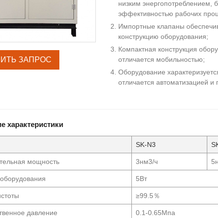
низким энергопотреблением, 
эффективностью рабочих проц
Импортные клапаны обеспечив
конструкцию оборудования;
Компактная конструкция обор
ИТЬ ЗАПРОС
отличается мобильностью;
Оборудование характеризуетс
отличается автоматизацией и 
ие характеристики
SK-N3
S
тельная мощность
3нм3/ч
5
оборудования
5Вт
истоты
≥99.5％
твенное давление
0.1-0.65Мпа