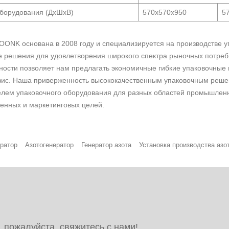
борудования (ДхШхВ)
570x570x950
5
ONK основана в 2008 году и специализируется на производстве у
е решения для удовлетворения широкого спектра рыночных потреб
ости позволяет нам предлагать экономичные гибкие упаковочные 
вис. Наша приверженность высококачественным упаковочным реше
лем упаковочного оборудования для разных областей промышленно
енных и маркетинговых целей.
ератор
Азотогенератор
Генератор азота
Установка производства азо
 пожалуйста, свяжитесь с нами!