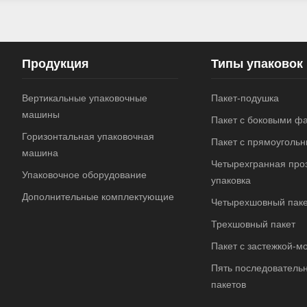
Продукция
Типы упаковок
Вертикальные упаковочные
Пакет-подушка
машины
Пакет с боковыми ф
Горизонтальная упаковочная
Пакет с прямоуголь
машина
Четырехгранная про
Упаковочное оборудование
упаковка
Дополнительные комплектующие
Четырехшовный пак
Трехшовный пакет
Пакет с застежкой-м
Пять последователь
пакетов