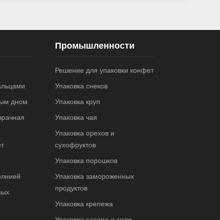
Промышленности
Решение для упаковки конфет
альцами
Упаковка снеков
ным дном
Упаковка круп
зрачная
Упаковка чая
Упаковка орехов и
ет
сухофруктов
Упаковка порошков
олнией
Упаковка замороженных
продуктов
ных
Упаковка крепежа
Упаковка сахара и соли